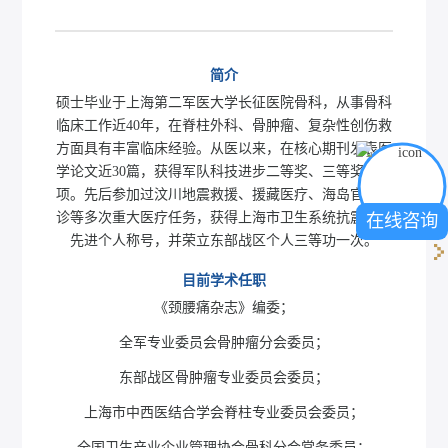
简介
硕士毕业于上海第二军医大学长征医院骨科，从事骨科
临床工作近40年，在脊柱外科、骨肿瘤、复杂性创伤救
方面具有丰富临床经验。从医以来，在核心期刊发表医
学论文近30篇，获得军队科技进步二等奖、三等奖各一
项。先后参加过汶川地震救援、援藏医疗、海岛官兵巡
诊等多次重大医疗任务，获得上海市卫生系统抗震救灾
在线咨询
先进个人称号，并荣立东部战区个人三等功一次。
目前学术任职
《颈腰痛杂志》编委；
全军专业委员会骨肿瘤分会委员；
东部战区骨肿瘤专业委员会委员；
上海市中西医结合学会脊柱专业委员会委员；
全国卫生产业企业管理协会骨科分会常务委员；