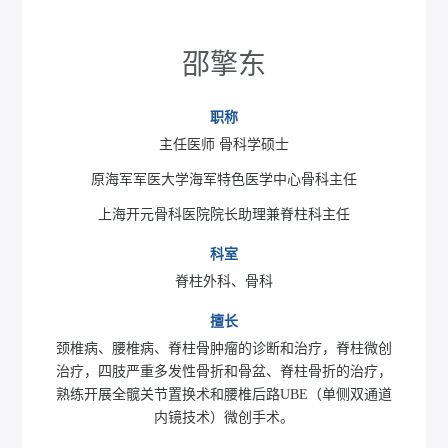
邵擎东
职称
主任医师 骨科学硕士
原海军军医大学海军特色医学中心骨科主任
上海开元骨科医院院长助理兼脊柱科主任
科室
脊柱外科、骨科
擅长
颈椎病、腰椎病、脊柱骨肿瘤的诊断和治疗，脊柱微创
治疗，四肢严重多发性骨折和骨盆、脊柱骨折的治疗，
熟练开展全髋关节置换术和腰椎后路UBE（单侧双通道
内镜技术）微创手术。