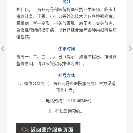
简介
郑伟伟，上海开元骨科医院疼痛科执业中医师，临床上
擅以针灸、正骨、小针刀等外治技术治疗各种颈椎病，
腰椎病，脊柱变形，小关节紊乱，肩周炎，骨关节炎，
急慢性软组织损伤病，以针药结合治疗各种内妇科杂病
慢性病。
坐诊时间
赵月惠
每周一、二、三、六、日（提示：如遇节假日、排班调
整等原因，请以医院实际排班为准）。
挂号方式
1、微信公众号（上海开元骨科医院服务号）官方渠道
预约挂号；
2、电话预约：02161463466；
5、在线咨询预约。