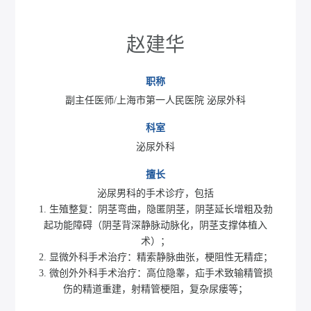
赵建华
职称
副主任医师/上海市第一人民医院 泌尿外科
科室
泌尿外科
擅长
泌尿男科的手术诊疗，包括
1. 生殖整复：阴茎弯曲，隐匿阴茎，阴茎延长增粗及勃
起功能障碍（阴茎背深静脉动脉化，阴茎支撑体植入
术）；
2. 显微外科手术治疗：精索静脉曲张，梗阻性无精症；
3. 微创外外科手术治疗：高位隐睾，疝手术致输精管损
伤的精道重建，射精管梗阻，复杂尿瘘等；