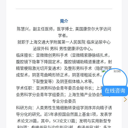
简介
陈慧兴，副主任医师，医学博士, 美国康奈尔大学访问
学者。
就职于上海交通大学附属第一人民医院 临床泌尿中心
泌尿外科 男科 男性健康评估中心。
临床擅长：显微微创男科手术（显微精索静脉结扎术，
腹腔镜下隐睾下降固定术，腹腔镜辅助精道重建术，射
精管梗阻激光切开复通术）及整形男科手术（隐匿阴茎
成型术，阴茎弯曲畸形矫正术，阴茎增粗延长术，尿道
下裂整复等）及阴茎假体植入术等。
学术任职：亚洲男科协会青年委员会秘书长；上海医学
在线咨询
会男科学分会青年学组委员；上海生殖产业协会性医学
专业分会委员
科研方向：人类男性生殖细胞转录组学测序并向精子诱
导分化的研究。近5年承担国自然面上基金1项，发表学
术论文28篇，其中，SCI论文13篇；发明与实用新型专
利9项；参编书目与诊疗共识5部，参译书目2部；多次