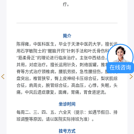
疗。
简介
陈得雍，中医科医生，毕业于天津中医药大学，擅长运
用石学敏院士的“醒脑开窍”针刺手法和叶氏骨伤科手法
“筋柔骨正”的理论进行临床治疗。主张中西结合，针药
并用，对症治疗。擅长运用针灸，刺络拔罐，推拿，整
在线咨询
脊等方式治疗颈椎病，腰肌劳损，急性腰扭伤，腰椎间
盘突出，椎管狭窄，臀上皮神经卡压综合征，梨状肌综
常张鑫
合征，肩周炎，腕管综合征，高血压，心悸，失眠，头
痛，中风后遗症康复，面瘫，胃痛，胃食道逆流。
坐诊时间
每周二、三、四、五、六全天（提示：如遇节假日、排
班调整等原因，请以医院实际排班为准）。
挂号方式