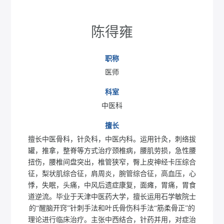
陈得雍
职称
医师
科室
中医科
擅长
擅长中医骨科，针灸科，中医内科。运用针灸，刺络拔
罐，推拿，整脊等方式治疗颈椎病，腰肌劳损，急性腰
扭伤，腰椎间盘突出，椎管狭窄，臀上皮神经卡压综合
征，梨状肌综合征，肩周炎，腕管综合征，高血压，心
悸，失眠，头痛，中风后遗症康复，面瘫，胃痛，胃食
道逆流。毕业于天津中医药大学，擅长运用石学敏院士
的“醒脑开窍”针刺手法和叶氏骨伤科手法“筋柔骨正”的
理论进行临床治疗。主张中西结合，针药并用，对症治