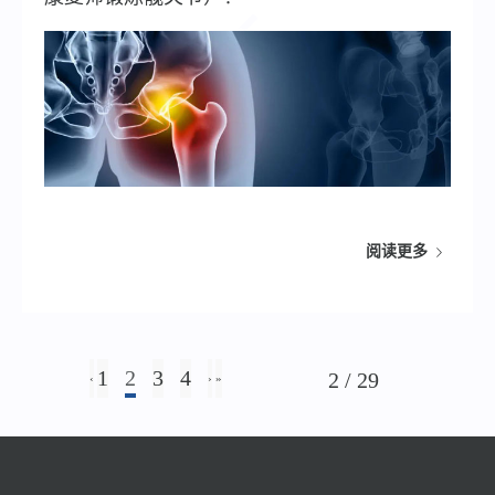
阅读更多
1
2
3
4
2 / 29
‹
›
»